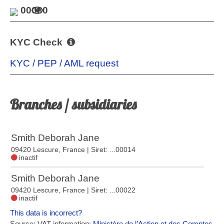
00030
KYC Check
KYC / PEP / AML request
Branches / subsidiaries
Smith Deborah Jane
09420 Lescure, France
| Siret: ...00014
inactif
Smith Deborah Jane
09420 Lescure, France
| Siret: ...00022
inactif
This data is incorrect?
Source: VAT information:
Ministère de l’Action et des Comptes