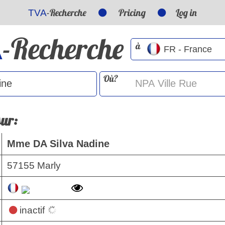
-Recherche
Pricing
Log in
TVA
-Recherche
A
à
Où?
sur:
Mme DA Silva Nadine
57155 Marly
inactif