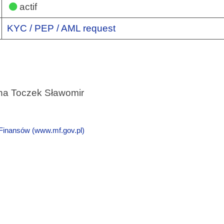
actif
KYC / PEP / AML request
na Toczek Sławomir
 Finansów (www.mf.gov.pl)