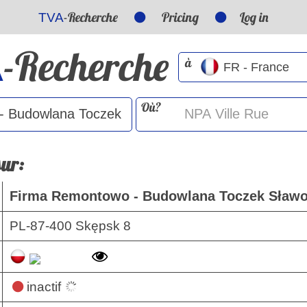
-Recherche
Pricing
Log in
TVA
-Recherche
A
à
Où?
sur:
Firma Remontowo - Budowlana Toczek Sław
PL-87-400 Skępsk 8
inactif