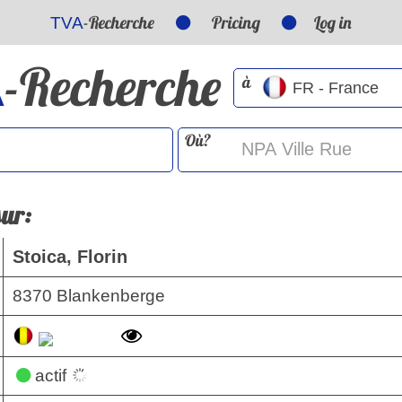
-Recherche
Pricing
Log in
TVA
-Recherche
A
à
Où?
sur:
Stoica, Florin
8370 Blankenberge
actif