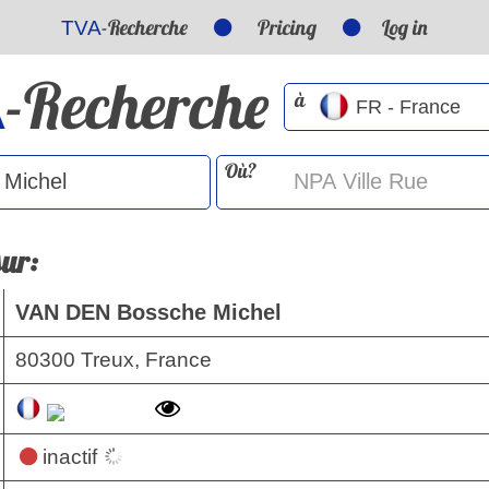
-Recherche
Pricing
Log in
TVA
-Recherche
A
à
Où?
sur:
VAN DEN Bossche Michel
80300 Treux, France
inactif