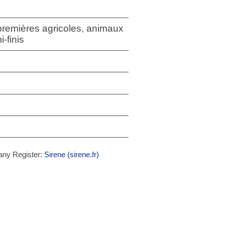
premières agricoles, animaux
-finis
any Register:
Sirene (sirene.fr)