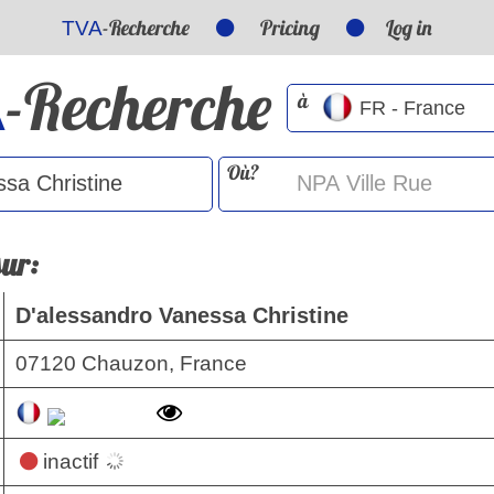
-Recherche
Pricing
Log in
TVA
-Recherche
A
à
Où?
sur:
D'alessandro Vanessa Christine
07120 Chauzon, France
inactif