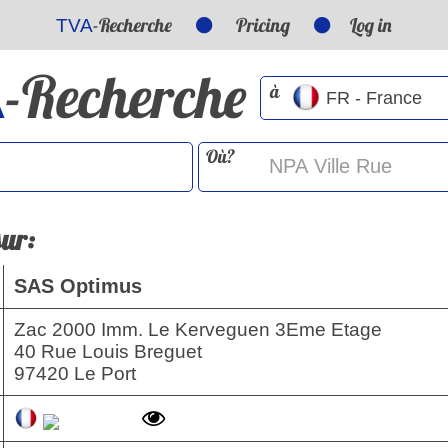
-Recherche
Pricing
Log in
TVA
-Recherche
A
à
Où?
sur:
SAS Optimus
Zac 2000 Imm. Le Kerveguen 3Eme Etage
40 Rue Louis Breguet
97420 Le Port