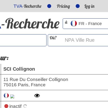
-Recherche
Pricing
Log in
TVA
-Recherche
A
à
Où?
sur:
SCI Collignon
11 Rue Du Conseiller Collignon
75016 Paris, France
inactif