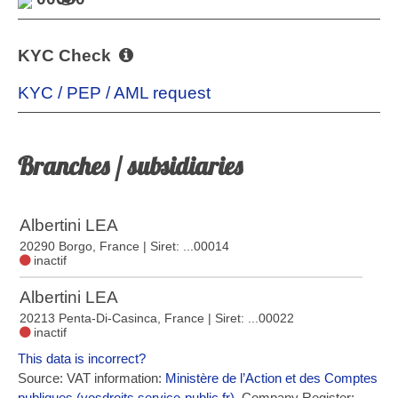
KYC Check
KYC / PEP / AML request
Branches / subsidiaries
Albertini LEA
20290 Borgo, France
| Siret: ...00014
inactif
Albertini LEA
20213 Penta-Di-Casinca, France
| Siret: ...00022
inactif
This data is incorrect?
Source: VAT information:
Ministère de l’Action et des Comptes
publiques (vosdroits.service-public.fr)
, Company Register: