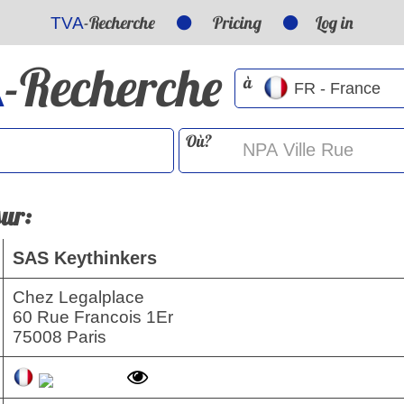
-Recherche
Pricing
Log in
TVA
-Recherche
A
à
Où?
sur:
SAS Keythinkers
Chez Legalplace
60 Rue Francois 1Er
75008 Paris