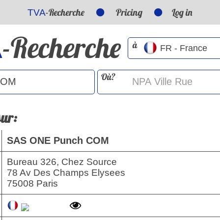
-Recherche
Pricing
Log in
TVA
-Recherche
A
à
Où?
sur:
SAS ONE Punch COM
Bureau 326, Chez Source
78 Av Des Champs Elysees
75008 Paris