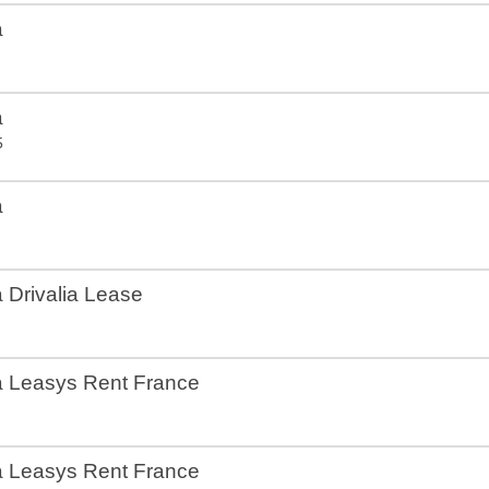
a
a
5
a
a Drivalia Lease
ia Leasys Rent France
ia Leasys Rent France