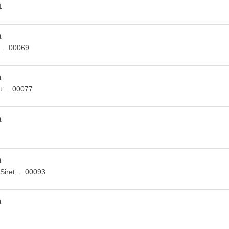
1
a
: ...00069
a
et: ...00077
a
a
 Siret: ...00093
a