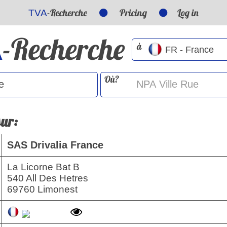
-Recherche
Pricing
Log in
TVA
-Recherche
A
à
Où?
sur:
SAS Drivalia France
La Licorne Bat B
540 All Des Hetres
69760 Limonest