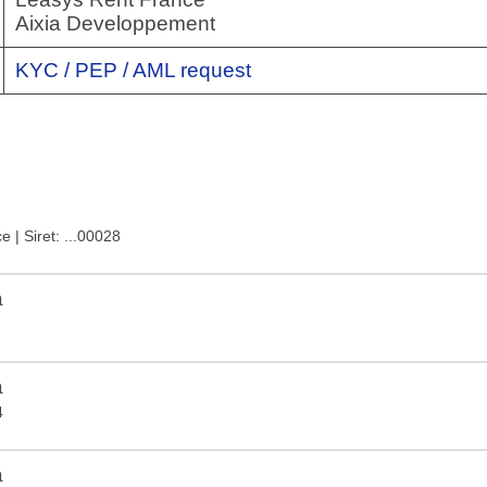
Aixia Developpement
KYC / PEP / AML request
ce
| Siret: ...00028
a
a
4
a