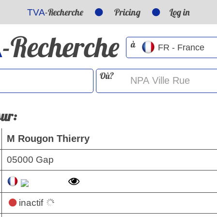
-Recherche
Pricing
Log in
TVA
-Recherche
A
à
Où?
sur:
M Rougon Thierry
05000 Gap
inactif