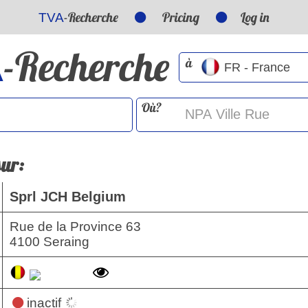
-Recherche
Pricing
Log in
TVA
-Recherche
A
à
Où?
sur:
Sprl JCH Belgium
Rue de la Province 63
4100 Seraing
inactif