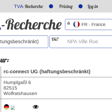
-Recherche
Pricing
Log in
TVA
-Recherche
A
à
Où?
sur:
rc-connect UG (haftungsbeschränkt)
Humplgaßl 6
82515
Wolfratshausen